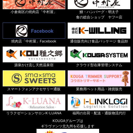
小倉南区の焼肉店「中村屋」
鰻・ハンバーグ・明太子
食の総合ショップ ヤフー店
焼肉店「中村屋」Facebook
通信販売向け食品パッケージ 食品卸
源泉かけ流し天然温泉宿
クラウド型在庫管理システム
スマートフォンアクセサリー通販
業務用ペット用品・雑貨販売
リラクゼーションサロンK-LUANA
福岡の出荷・配送・通販物流代行
KOUGAグループは
ギラヴァンツ北九州を応援します