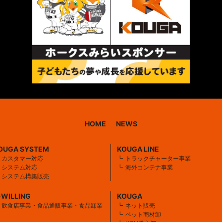
HOME
NEWS
OUGA SYSTEM
KOUGA LINE
カスタマー対応
トラックチャーター事業
システム対応
海外コンテナ事業
システム構築販売
-WILLING
KOUGA
飲食店事業・食品通販事業・食品卸業
ネット販売
ペット商材卸