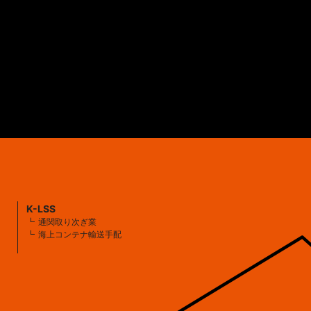
K-LSS
通関取り次ぎ業
海上コンテナ輸送手配