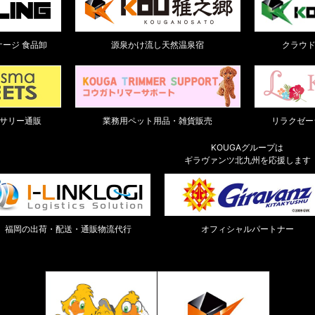
ージ 食品卸
源泉かけ流し天然温泉宿
クラウ
サリー通販
業務用ペット用品・雑貨販売
リラクゼーシ
KOUGAグループは
ギラヴァンツ北九州を応援します
福岡の出荷・配送・通販物流代行
オフィシャルパートナー