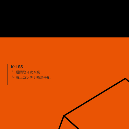
K-LSS
通関取り次ぎ業
海上コンテナ輸送手配