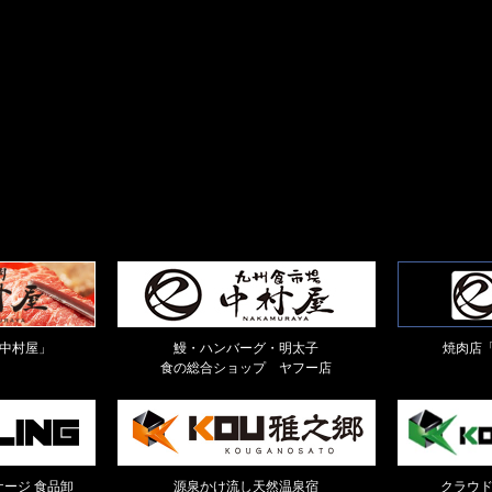
中村屋」
鰻・ハンバーグ・明太子
焼肉店「
食の総合ショップ ヤフー店
ージ 食品卸
源泉かけ流し天然温泉宿
クラウ