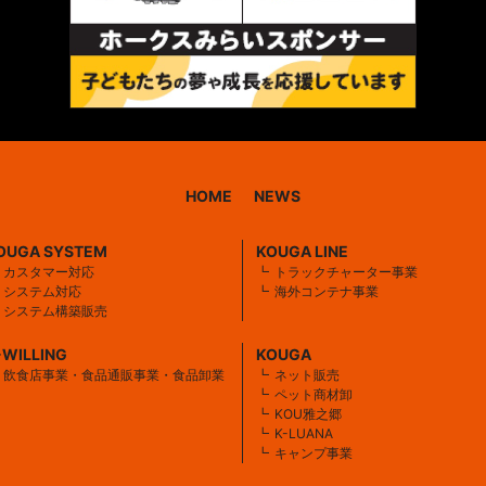
HOME
NEWS
OUGA SYSTEM
KOUGA LINE
カスタマー対応
トラックチャーター事業
システム対応
海外コンテナ事業
システム構築販売
-WILLING
KOUGA
飲食店事業・食品通販事業・食品卸業
ネット販売
ペット商材卸
KOU雅之郷
K-LUANA
キャンプ事業