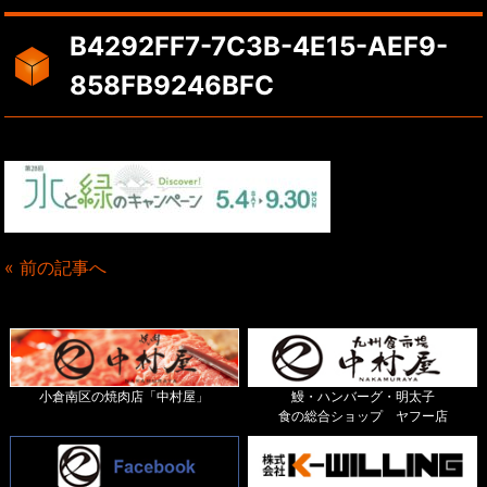
B4292FF7-7C3B-4E15-AEF9-
858FB9246BFC
« 前の記事へ
小倉南区の焼肉店「中村屋」
鰻・ハンバーグ・明太子
食の総合ショップ ヤフー店