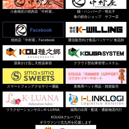
小倉南区の焼肉店「中村屋」
鰻・ハンバーグ・明太子
食の総合ショップ ヤフー店
焼肉店「中村屋」Facebook
通信販売向け食品パッケージ 食品卸
源泉かけ流し天然温泉宿
クラウド型在庫管理システム
スマートフォンアクセサリー通販
業務用ペット用品・雑貨販売
リラクゼーションサロンK-LUANA
福岡の出荷・配送・通販物流代行
KOUGAグループは
ギラヴァンツ北九州を応援します