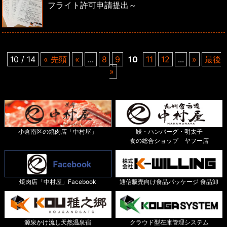
フライト許可申請提出～
10 / 14
« 先頭
«
...
8
9
10
11
12
...
»
最後
»
小倉南区の焼肉店「中村屋」
鰻・ハンバーグ・明太子
食の総合ショップ ヤフー店
焼肉店「中村屋」Facebook
通信販売向け食品パッケージ 食品卸
源泉かけ流し天然温泉宿
クラウド型在庫管理システム